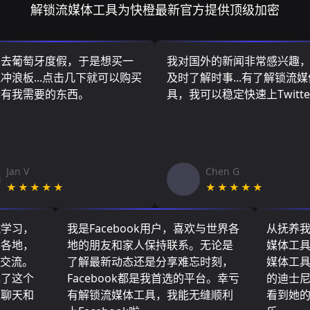
解锁流媒体工具为快橙最新官方提供顶级加密
算去葡萄牙度假，于是想买一
我对国外的新闻非常感兴趣
冲浪板...点击几下就可以购买
及时了解时事...有了解锁流
所有我需要的东西。
具，我可以稳定快速上Twitte
Jan V
Chen G
★★★★★
★★★★★
院学习，
我是Facebook用户，喜欢与世界各
从抚养
界各地，
地的朋友和家人保持联系。无论是
媒体工
们交流。
了解最新动态还是分享难忘时刻，
媒体工
现了这个
Facebook都是我首选的平台。幸亏
的迪士
友聊天和
有解锁流媒体工具，我能无缝顺利
看到她