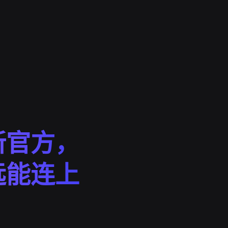
新官方，
远能连上